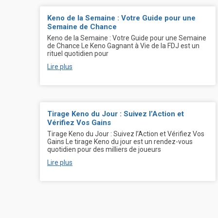
Keno de la Semaine : Votre Guide pour une
Semaine de Chance
Keno de la Semaine : Votre Guide pour une Semaine
de Chance Le Keno Gagnant à Vie de la FDJ est un
rituel quotidien pour
Lire plus
Tirage Keno du Jour : Suivez l’Action et
Vérifiez Vos Gains
Tirage Keno du Jour : Suivez l’Action et Vérifiez Vos
Gains Le tirage Keno du jour est un rendez-vous
quotidien pour des milliers de joueurs
Lire plus