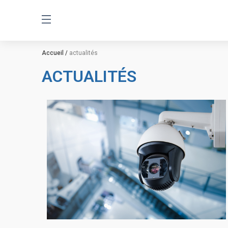
Accueil /
actualités
ACTUALITÉS