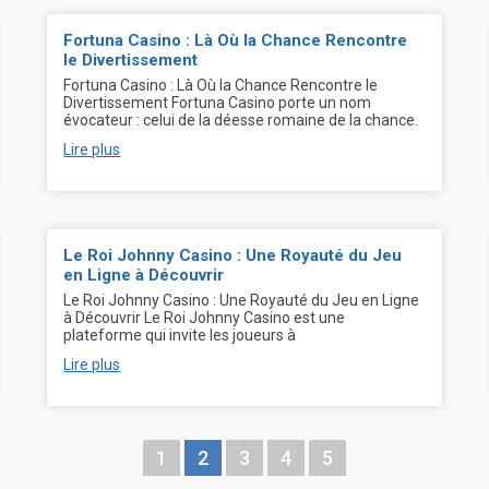
Fortuna Casino : Là Où la Chance Rencontre
le Divertissement
Fortuna Casino : Là Où la Chance Rencontre le
Divertissement Fortuna Casino porte un nom
évocateur : celui de la déesse romaine de la chance.
Lire plus
Le Roi Johnny Casino : Une Royauté du Jeu
en Ligne à Découvrir
Le Roi Johnny Casino : Une Royauté du Jeu en Ligne
à Découvrir Le Roi Johnny Casino est une
plateforme qui invite les joueurs à
Lire plus
1
2
3
4
5