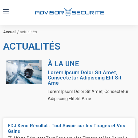
Accueil /
actualités
ACTUALITÉS
À LA UNE
Lorem Ipsum Dolor Sit Amet,
Consectetur Adipiscing Elit Sit
Ame
Lorem Ipsum Dolor Sit Amet, Consectetur
Adipiscing Elit Sit Ame
FDJ Keno Résultat : Tout Savoir sur les Tirages et Vos
Gains